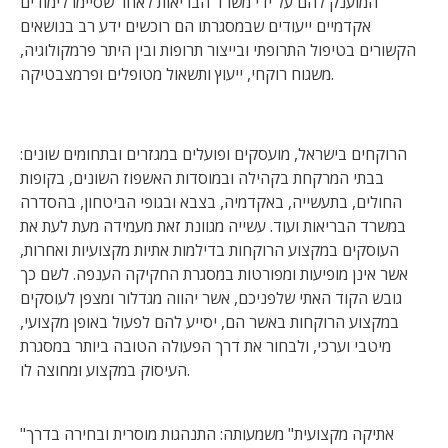
המוענק להם על ידי משרד הבריאות לאחר שסיימו לימודים
אקדמיים ייעודים שבמסגרתו הם רוכשים ידע רב בנושאים
הקשורים בטיפול התרופתי ובייצור תרופות ובין היתר פרמקולוגיה,
משגוח רוקחי, ייעוץ ותשאול מטופלים ופרמצבטיקה.
הרוקחים בישראל, מועסקים ופועלים במגזרים ובתחומים שונים:
בבתי המרקחת בקהילה ובמוסדות האשפוז השונים, בקופות
החולים, בתעשייה, באקדמיה, בצבא ובגופי הביטחון, בהסדרה
במשרד הבריאות ועוד. עשייה מגוונת זאת מעמידה מעת לעת את
העוסקים במקצוע הרוקחות בדילמות אתיות מקצועיות ואחרות,
אשר אינן מופיעות ומפורטות במסגרת החקיקה הענפה. לשם כך
גובש הקוד האתי שלפניכם, אשר יהווה מגדלור ומצפן לעוסקים
במקצוע הרוקחות באשר הם, יסייע להם לפעול באופן מקצועי,
מיטבי וערכי, ולבחור את דרך הפעולה הטובה ביותר במסגרת
העיסוק במקצוע ומחוצה לו.
"אתיקה מקצועית" משמעותה: התנהגות מוסרית ובחירה בדרך