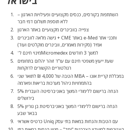
בישראל
השתתפות בקורסים, כנסים מקצועיים ופעילויות הארגון –
ללא תוספת תשלום דמי חבר
צפייה בוובינרים מקצועיים באתר הארגון
גישה מלאה לוובינרים + CME באתר e-Med ותכני אתר
אמיד (סקירות מאמרים, וובינרים מוקלטים ועוד)
מינוי חינם ל־Micromedex למשך 3 חודשים
שעת ייעוץ משפטי חינם עם עו"ד זוהר יהלום בתחומים
רגולטוריים הקשורים לרוקחות
הטבה של 4,000 ₪ לתואר שני MBA במכללת קריית אונו –
בהתמחויות ניהול מערכות בריאות ופארמה
5% הנחה ברישום ללימודי המשך באוניברסיטה העברית
בירושלים
5% הנחה ברישום ללימודי המשך באוניברסיטת בן גוריון
בבאר שבע
כרטיס אשראי Uniq עם הטבות והנחות במאות בתי עסק
הצטרפות למועדון הצרכנות "יחד" – מגוון הנחות במאות בתי