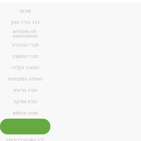
אודות
דבר היו"ר וחזון
articles-of-
association
חברי ההנהלה
חברי המועצה
המערך הקליני
הוועדה המקצועית
ועדה מדעית
ועדת אתיקה
ethics-code
benefits-to-
members-of-the-
organization
יו"ר הארגון לדורותיו