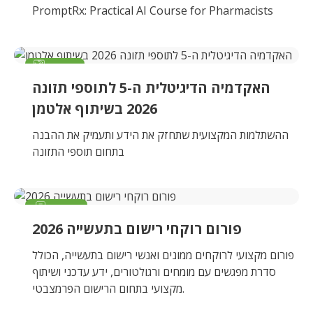
PromptRx: Practical AI Course for Pharmacists
קורס
ימי רביעי 18:00 - 21:00
האקדמיה הדיגיטלית ה-5 לתוספי תזונה
28/01/2026
–
04/03/2026
2026 בשיתוף אלטמן
ההשתלמות המקצועית שתחזק את הידע ותעמיק את ההבנה
בתחום תוספי התזונה
פורום
סדרה של 10 מפגשים שיתקיימו בד"כ בימי ראשון
פורום רוקחי רישום בתעשייה 2026
18/01/2026
–
13/12/2026
פורום מקצועי לרוקחים ממונים ואנשי רישום בתעשייה, הכולל
סדרת מפגשים עם מומחים ורגולטורים, ידע עדכני ושיתוף
מקצועי בתחום הרישום הפרמצבטי.